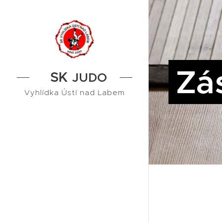
Zá
SK
JUDO
Vyhlídka Ústí nad Labem