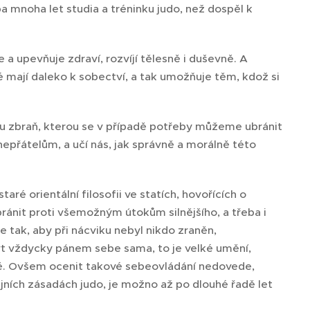
a mnoha let studia a tréninku judo, než dospěl k
e a upevňuje zdraví, rozvíjí tělesně i duševně. A
 mají daleko k sobectví, a tak umožňuje těm, kdož si
nou zbraň, kterou se v případě potřeby můžeme ubránit
 nepřátelům, a učí nás, jak správně a morálně této
taré orientální filosofii ve statích, hovořících o
ránit proti všemožným útokům silnějšího, a třeba i
e tak, aby při nácviku nebyl nikdo zraněn,
t vždycky pánem sebe sama, to je velké umění,
tě. Ovšem ocenit takové sebeovládání nedovede,
ejních zásadách judo, je možno až po dlouhé řadě let