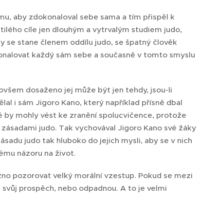
mu, aby zdokonaloval sebe sama a tím přispěl k
ilého cíle jen dlouhým a vytrvalým studiem judo,
 se stane členem oddílu judo, se špatný člověk
konalovat každý sám sebe a současně v tomto smyslu
ovšem dosaženo jej může být jen tehdy, jsou-li
lal i sám Jigoro Kano, který například přísně dbal
ré by mohly vést ke zranění spolucvičence, protože
 zásadami judo. Tak vychovával Jigoro Kano své žáky
zásadu judo tak hluboko do jejich mysli, aby se v nich
ému názoru na život.
možno pozorovat velký morální vzestup. Pokud se mezi
e svůj prospěch, nebo odpadnou. A to je velmi