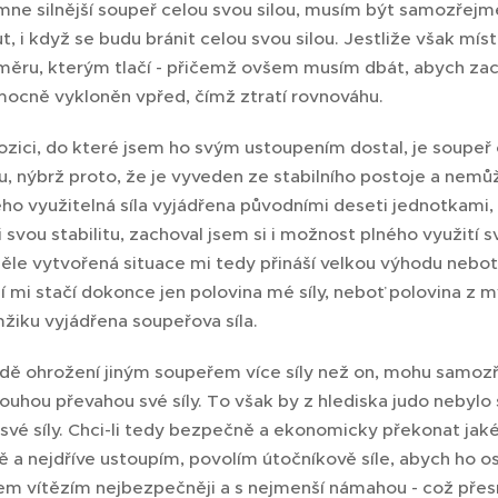
 mne silnější soupeř celou svou silou, musím být sa­mozřejm
, i když se budu bránit celou svou silou. Jestliže však mís
měru, kterým tlačí - přičemž ovšem musím dbát, abych zach
cně vykloněn vpřed, čímž ztratí rovnováhu.
zici, do které jsem ho svým ustoupením dostal, je soupeř o 
ílu, nýbrž proto, že je vyveden ze stabilního postoje a nem
ho využitelná síla vyjádřena původními deseti jednotkami, 
 svou stabilitu, zachoval jsem si i možnost plného využití 
ěle vytvořená situace mi tedy přináší velkou výhodu neboť 
 mi stačí dokonce jen polovina mé síly, neboť polovina z mý
iku vyjádřena soupeřova síla.
dě ohrožení jiným soupeřem více síly než on, mohu samozřej
ouhou převahou své síly. To však by z hlediska judo nebylo
své síly. Chci-li tedy bezpečně a ekonomicky překonat jak
ě a nejdříve ustoupím, povolím útočníkově síle, abych ho o
m vítězím nejbezpečněji a s nejmenší námahou - což přes