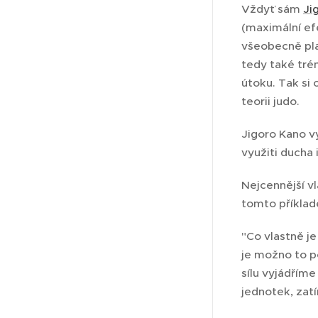
Vždyť sám
Ji
(maximální efe
všeobecně plat
tedy také tré
útoku. Tak si 
teorii judo.
Jigoro Kano vy
využiti ducha
Nejcennější v
tomto příklad
"Co vlastně je
je možno to po
sílu vyjádřím
jednotek, zatí