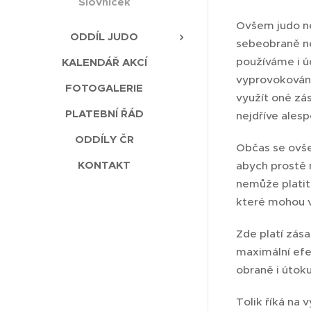
Slovníček
Ovšem judo ne
ODDÍL JUDO
sebeobraně ne
používáme i ú
KALENDÁŘ AKCÍ
vyprovokován 
FOTOGALERIE
využít oné zá
PLATEBNÍ ŘÁD
nejdříve ales
ODDÍLY ČR
Občas se ovše
KONTAKT
abych prostě 
nemůže platit
které mohou v
Zde platí zása
maximální efe
obraně i útoku
Tolik říká na