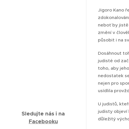
Jigoro Kano ř
zdokonalování
neboť by jist
změní v člově
působit i na s
Dosáhnout toh
judisté od zač
toho, aby jeh
nedostatek se
nejen pro spor
usídlila prov
U judistů, kte
judisty objeví
Sledujte
nás
i na
důležitý vých
Facebooku