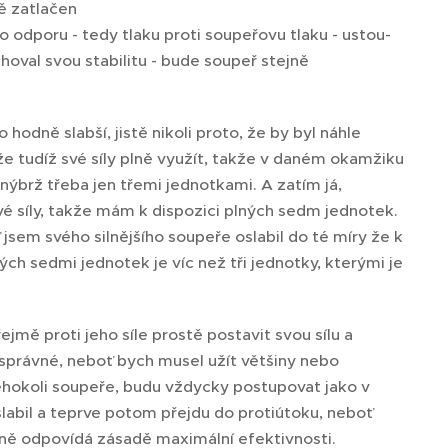
ě zatlačen
to odporu - tedy tlaku proti soupeřovu tlaku - ustou­
oval svou stabilitu - bude soupeř stejně
hodně slabší, jistě nikoli proto, že by byl náhle
ůže tudíž své síly plně využít, takže v daném okamžiku
nýbrž třeba jen třemi jednotkami. A zatím já,
své síly, takže mám k dispozici plných sedm jednotek.
jsem svého silnějšího soupeře oslabil do té míry že k
ch sedmi jednotek je víc než tři jednotky, kterými je
mě proti jeho síle prostě postavit svou sílu a
 správné, neboť bych musel užít většiny nebo
éhokoli soupeře, budu vždycky postupovat jako v
slabil a teprve potom přejdu do protiútoku, neboť
ně odpovídá zásadě maximální efektivnosti.