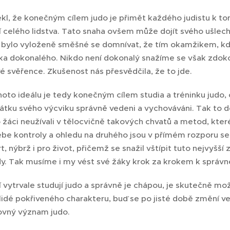
ekl, že konečným cílem judo je přimět každého judistu k to
 celého lidstva. Tato snaha ovšem může dojít svého ušlecht
ě bylo vyloženě směšné se domnívat, že tím okamžikem, kdy
ka dokonalého. Nikdo není doko­nalý snažíme se však zdo
vé svěřence. Zkušenost nás přesvědčila, že to jde.
oto ideálu je tedy konečným cílem studia a tréninku judo, 
átku svého výcviku správně vedeni a vychováváni. Tak to dě
o žáci neužívali v tělocvičně takových chvatů a metod, kte
be kontroly a ohledu na druhého jsou v přímém rozporu se
t, nýbrž i pro život, přičemž se snažil vštípit tuto nejvyšší 
ždy. Tak musíme i my vést své žáky krok za krokem k správn
ří vytrvale studují judo a správně je chápou, je skutečně 
 lidé pokřiveného charakteru, buď se po jisté době změní v
ovný význam judo.