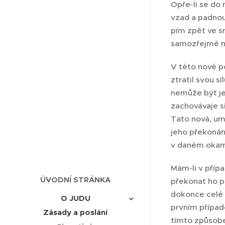
Opře-li se do
vzad a padnout
pím zpět ve s
samozřejmě mo
V této nové po
ztratil svou s
nemůže být je
zachovávaje si
Tato nová, um
jeho překonání
v daném okamž
Mám-li v přípa
ÚVODNÍ STRÁNKA
překonat ho p
dokonce celé 
O JUDU
prvním případ
Zásady a poslání
tímto způsobe