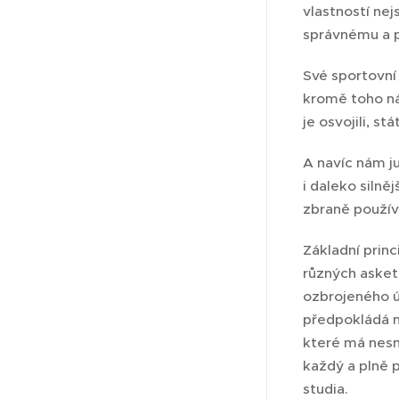
vlastností nej
správnému a 
Své sportovní 
kromě toho ná
je osvojili, st
A navíc nám j
i da­leko siln
zbraně použív
Základní princi
různých asketi
ozbrojeného út
předpokládá m
které má nesm
každý a plně p
studia.