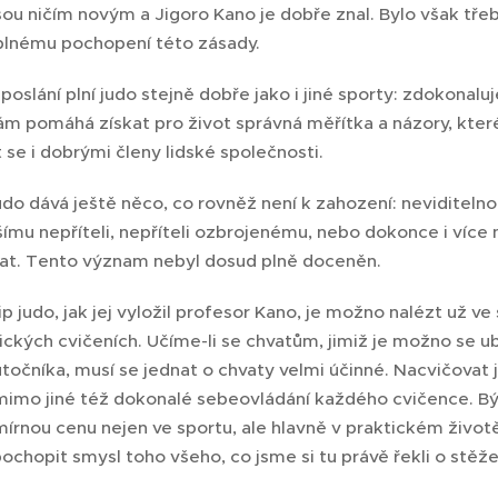
sou ničím novým a Jigoro Kano je dobře znal. Bylo však třeb
plnému pochopení této zásady.
poslání plní judo stejně dobře jako i jiné sporty: zdokonaluj
m pomáhá získat pro život správná měřítka a názory, které
át se i dobrými členy lidské společnosti.
udo dává ještě něco, co rovněž není k zahození: neviditel
ějšímu nepříteli, nepříteli ozbrojenému, nebo dokonce i více
at. Tento význam nebyl dosud plně doceněn.
p judo, jak jej vyložil profesor Kano, je možno nalézt už ve s
ckých cvičeních. Učíme-li se chvatům, jimiž je možno se ub
očníka, musí se jednat o chvaty velmi účinné. Nacvičovat j
imo jiné též dokonalé sebeovládání každého cvičence. Bý
írnou cenu nejen ve sportu, ale hlavně v praktickém živo
ochopit smysl toho všeho, co jsme si tu právě řekli o stěž