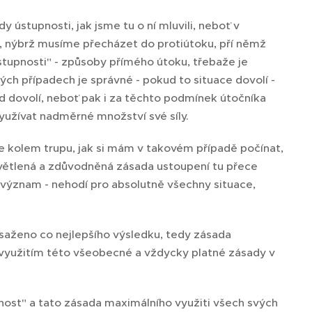
ústupnosti, jak jsme tu o ní mluvili, neboť v
, nýbrž musíme přecházet do protiútoku, pří němž
ústupnosti" - způsoby přímého útoku, třebaže je
ch případech je správné - pokud to situace dovolí -
d dovolí, neboť pak i za těchto podmínek útočníka
využívat nadměrné množství své síly.
 kolem trupu, jak si mám v takovém případě počínat,
ysvětlená a zdůvodněná zásada ustoupení tu přece
ý význam - nehodí pro absolutně všechny situace,
dosaženo co nejlepšího výsledku, tedy zásada
 využitím této všeobecné a vždycky platné zásady v
vnost" a tato zásada maximálního využiti všech svých