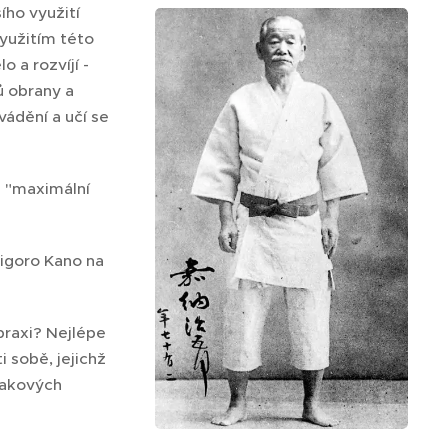
ího využití
využitím této
 a rozvíjí -
ů obrany a
vádění a učí se
: "maximální
Jigoro Kano na
praxi? Nejlépe
 sobě, jejichž
takových