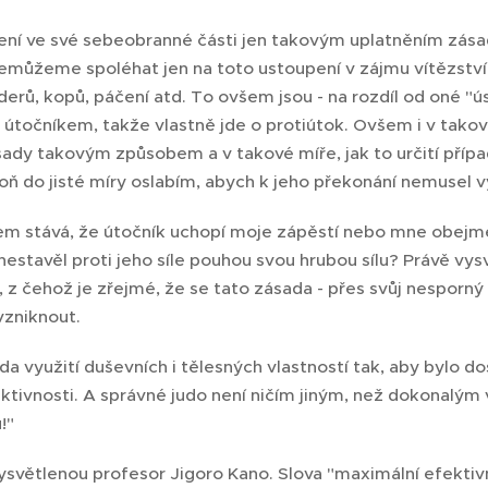
ní ve své sebeobranné části jen takovým uplatněním zásady 
můžeme spoléhat jen na toto ustoupení v zájmu vítězství
derů, kopů, páčení atd. To ovšem jsou - na rozdíl od oné "
útočníkem, takže vlastně jde o protiútok. Ovšem i v takový
sady takovým způsobem a v takové míře, jak to určití přípa
poň do jisté míry oslabím, abych k jeho překonání nemusel 
m stává, že útočník uchopí moje zápěstí nebo mne obejme
nestavěl proti jeho síle pouhou svou hrubou sílu? Právě v
, z čehož je zřejmé, že se tato zásada - přes svůj nesporn
zniknout.
da využití duševních i tělesných vlastností tak, aby bylo 
ktivnosti. A správné judo není ničím jiným, než dokonalým
!"
 vysvětlenou profesor Jigoro Kano. Slova "maximální efekti