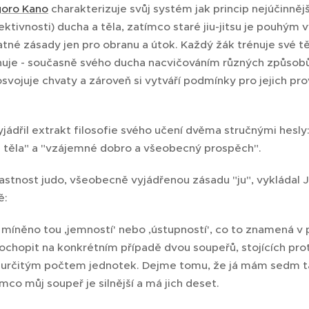
goro Kano
charakterizuje svůj systém jak princip nejúčinnějš
ktivnosti) ducha a těla, zatímco staré jiu-jitsu je pouhým 
né zásady jen pro obranu a útok. Každý žák trénuje své tělo
nuje - současně svého ducha nacvičováním různých způsob
osvojuje chvaty a zároveň si vytváří podmínky pro jejich pro
jádřil extrakt filosofie svého učení dvěma stručnými hesly
 i těla" a "vzájemné dobro a všeobecný prospěch".
lastnost judo, všeobecně vyjádřenou zásadu "ju", vykládal 
ě:
 míněno tou ,jemností' nebo ,ústupností', co to znamená v 
chopit na konkrétním případě dvou soupeřů, stojících proti
e určitým počtem jednotek. Dejme tomu, že já mám sedm 
mco můj soupeř je silnější a má jich deset.